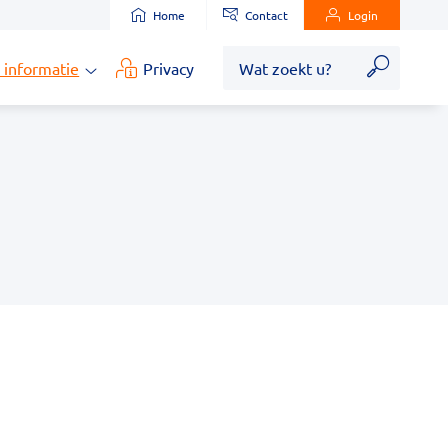
Home
Contact
Login
Zoek
 informatie
Privacy
Medische
informatie
submenu