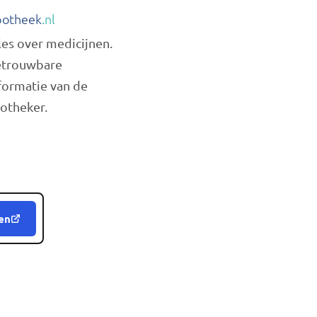
otheek
.nl
les over medicijnen.
trouwbare
formatie van de
otheker.
en