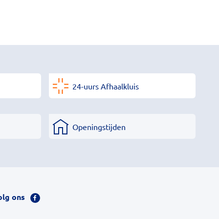
24-uurs Afhaalkluis
Openingstijden
olg ons
Bezoek
onze
facebook