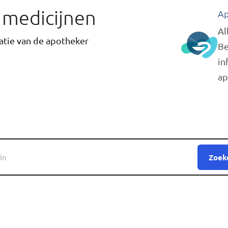
r medicijnen
Ap
Al
tie van de apotheker
Be
in
ap
Zoek