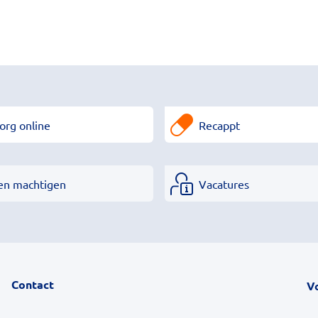
org online
Recappt
en machtigen
Vacatures
Contact
V