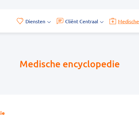
Diensten
Cliënt Centraal
Medische
Diensten
Cliënt
submenu
Centraal
submenu
Medische encyclopedie
ie