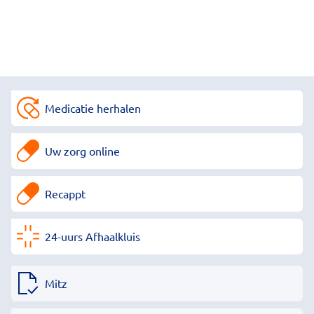
Medicatie herhalen
Uw zorg online
Recappt
24-uurs Afhaalkluis
Mitz