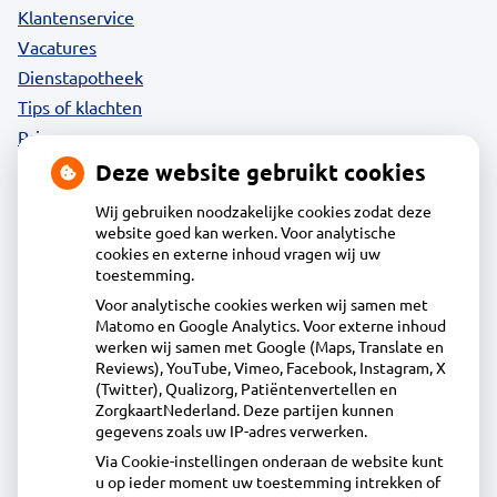
Klantenservice
Vacatures
Dienstapotheek
Tips of klachten
Privacy
Deze website gebruikt cookies
Wij gebruiken noodzakelijke cookies zodat deze
website goed kan werken. Voor analytische
Contact
cookies en externe inhoud vragen wij uw
toestemming.
Voor analytische cookies werken wij samen met
Acdapha Apotheek Elckerlyc
Matomo en Google Analytics. Voor externe inhoud
Dorpsstraat 33 1747HA Tuitjenhorn
werken wij samen met Google (Maps, Translate en
0226-395971
Reviews), YouTube, Vimeo, Facebook, Instagram, X
(Twitter), Qualizorg, Patiëntenvertellen en
info@apotheekelckerlyc.nl
ZorgkaartNederland. Deze partijen kunnen
Inschrijven
gegevens zoals uw IP-adres verwerken.
Via Cookie-instellingen onderaan de website kunt
u op ieder moment uw toestemming intrekken of
Centrale administratie